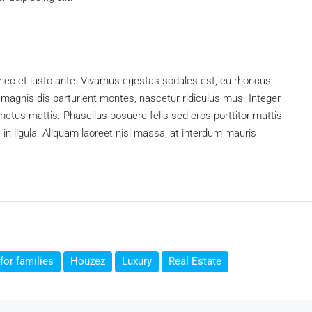
nec et justo ante. Vivamus egestas sodales est, eu rhoncus
magnis dis parturient montes, nascetur ridiculus mus. Integer
 metus mattis. Phasellus posuere felis sed eros porttitor mattis.
 in ligula. Aliquam laoreet nisl massa, at interdum mauris
for families
Houzez
Luxury
Real Estate