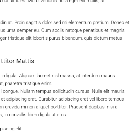
ui ultricies. Morbi vehicula nulla eget elit mollis, at
tudin at. Proin sagittis dolor sed mi elementum pretium. Donec et
ncus urna semper eu. Cum sociis natoque penatibus et magnis
ger tristique elit lobortis purus bibendum, quis dictum metus
ttitor Mattis
 in ligula. Aliquam laoreet nisl massa, at interdum mauris
 at, pharetra tristique enim.
rci congue. Nullam tempus sollicitudin cursus. Nulla elit mauris,
 et adipiscing erat. Curabitur adipiscing erat vel libero tempus
gravida mi non aliquet porttitor. Praesent dapibus, nisi a
n convallis libero ligula ut eros.
iscing elit.