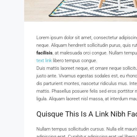
Lorem ipsum dolor sit amet, consectetur adipiscing 
neque. Aliquam hendrerit sollicitudin purus, quis
facilisis
, at malesuada orci congue. Nullam tempus 
text link
libero tempus congue.
Duis mattis laoreet neque, et ornare neque sollici
justo ante. Vivamus egestas sodales est, eu rho
dis parturient montes, nascetur ridiculus mus. Inte
mattis. Phasellus posuere felis sed eros porttitor 
ligula. Aliquam laoreet nisl massa, at interdum maur
Quisque This Is A Link Nibh Fa
Nullam tempus sollicitudin cursus. Nulla elit mauris
adipiscing erat. Curabitur adipiscing erat vel li