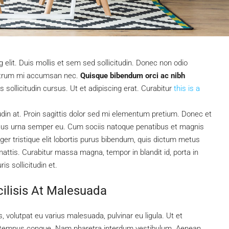
elit. Duis mollis et sem sed sollicitudin. Donec non odio
 rutrum mi accumsan nec.
Quisque bibendum orci ac nibh
sollicitudin cursus. Ut et adipiscing erat. Curabitur
this is a
tudin at. Proin sagittis dolor sed mi elementum pretium. Donec et
ncus urna semper eu. Cum sociis natoque penatibus et magnis
ger tristique elit lobortis purus bibendum, quis dictum metus
mattis. Curabitur massa magna, tempor in blandit id, porta in
is sollicitudin et.
cilisis At Malesuada
, volutpat eu varius malesuada, pulvinar eu ligula. Ut et
bero tempus congue. Nam pharetra interdum vestibulum. Aenean