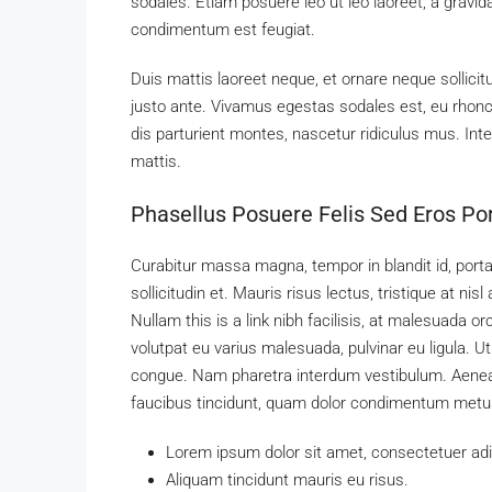
sodales. Etiam posuere leo ut leo laoreet, a gravida d
condimentum est feugiat.
Duis mattis laoreet neque, et ornare neque sollici
justo ante. Vivamus egestas sodales est, eu rho
dis parturient montes, nascetur ridiculus mus. Inte
mattis.
Phasellus Posuere Felis Sed Eros Por
Curabitur massa magna, tempor in blandit id, porta
sollicitudin et. Mauris risus lectus, tristique at nisl
Nullam this is a link nibh facilisis, at malesuada o
volutpat eu varius malesuada, pulvinar eu ligula. Ut
congue. Nam pharetra interdum vestibulum. Aenean 
faucibus tincidunt, quam dolor condimentum metus, i
Lorem ipsum dolor sit amet, consectetuer adip
Aliquam tincidunt mauris eu risus.