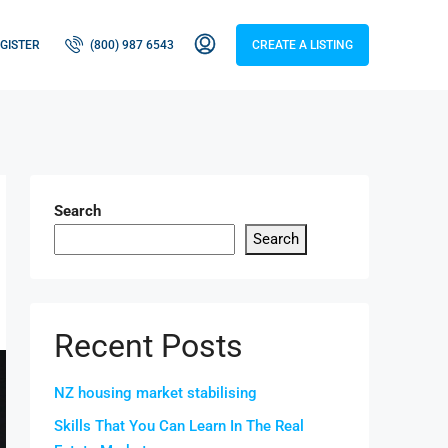
GISTER
(800) 987 6543
CREATE A LISTING
Search
Search
Recent Posts
NZ housing market stabilising
Skills That You Can Learn In The Real