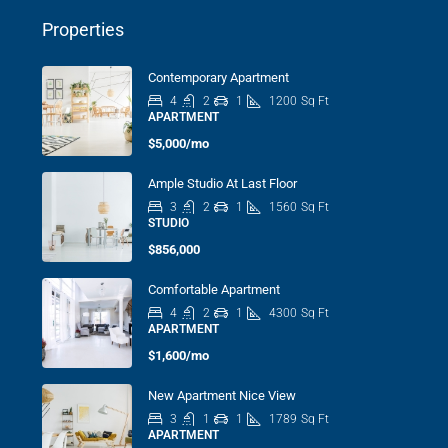
Properties
Contemporary Apartment
4
2
1
1200
Sq Ft
APARTMENT
$5,000/mo
Ample Studio At Last Floor
3
2
1
1560
Sq Ft
STUDIO
$856,000
Comfortable Apartment
4
2
1
4300
Sq Ft
APARTMENT
$1,600/mo
New Apartment Nice View
3
1
1
1789
Sq Ft
APARTMENT