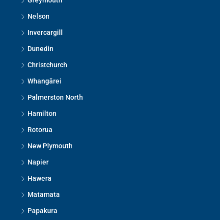
Greymouth
Nelson
Invercargill
Dunedin
Christchurch
Whangārei
Palmerston North
Hamilton
Rotorua
New Plymouth
Napier
Hawera
Matamata
Papakura