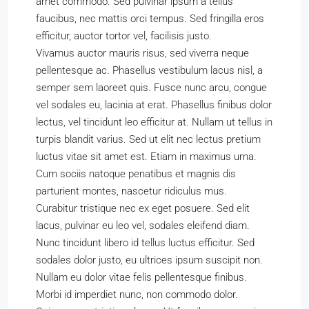
amet commodo. Sed pulvinar ipsum a tellus
faucibus, nec mattis orci tempus. Sed fringilla eros
efficitur, auctor tortor vel, facilisis justo.
Vivamus auctor mauris risus, sed viverra neque
pellentesque ac. Phasellus vestibulum lacus nisl, a
semper sem laoreet quis. Fusce nunc arcu, congue
vel sodales eu, lacinia at erat. Phasellus finibus dolor
lectus, vel tincidunt leo efficitur at. Nullam ut tellus in
turpis blandit varius. Sed ut elit nec lectus pretium
luctus vitae sit amet est. Etiam in maximus urna.
Cum sociis natoque penatibus et magnis dis
parturient montes, nascetur ridiculus mus.
Curabitur tristique nec ex eget posuere. Sed elit
lacus, pulvinar eu leo vel, sodales eleifend diam.
Nunc tincidunt libero id tellus luctus efficitur. Sed
sodales dolor justo, eu ultrices ipsum suscipit non.
Nullam eu dolor vitae felis pellentesque finibus.
Morbi id imperdiet nunc, non commodo dolor.