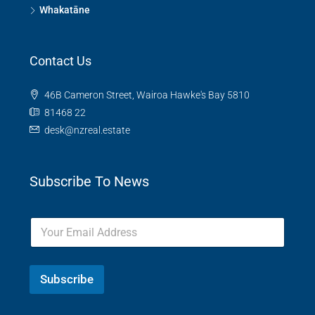
Whakatāne
Contact Us
46B Cameron Street, Wairoa Hawke's Bay 5810
81468 22
desk@nzreal.estate
Subscribe To News
Subscribe