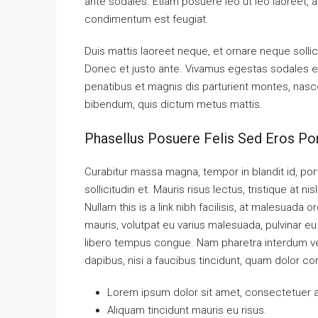
ante sodales. Etiam posuere leo ut leo laoreet, a g
condimentum est feugiat.
Duis mattis laoreet neque, et ornare neque sollic
Donec et justo ante. Vivamus egestas sodales e
penatibus et magnis dis parturient montes, nascetu
bibendum, quis dictum metus mattis.
Phasellus Posuere Felis Sed Eros Por
Curabitur massa magna, tempor in blandit id, port
sollicitudin et. Mauris risus lectus, tristique at nis
Nullam this is a link nibh facilisis, at malesuada 
mauris, volutpat eu varius malesuada, pulvinar eu l
libero tempus congue. Nam pharetra interdum ves
dapibus, nisi a faucibus tincidunt, quam dolor con
Lorem ipsum dolor sit amet, consectetuer ad
Aliquam tincidunt mauris eu risus.