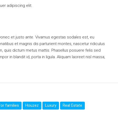
er adipiscing elit.
Donec et justo ante. Vivamus egestas sodales est, eu
tibus et magnis dis parturient montes, nascetur ridiculus
um, quis dictum metus mattis. Phasellus posuere felis sed
or in blandit id, porta in ligula. Aliquam laoreet nisl massa,
or families
Houzez
Luxury
Real Estate