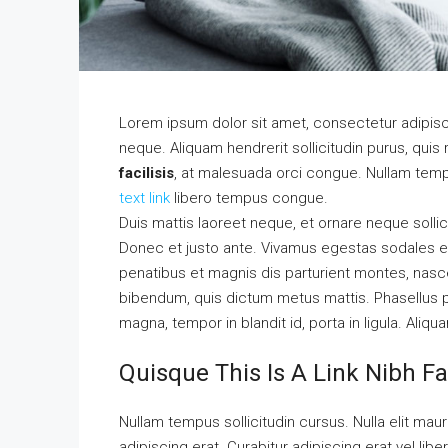
Lorem ipsum dolor sit amet, consectetur adipisci
neque. Aliquam hendrerit sollicitudin purus, qu
facilisis
, at malesuada orci congue. Nullam tempu
text link
libero tempus congue.
Duis mattis laoreet neque, et ornare neque sollic
Donec et justo ante. Vivamus egestas sodales e
penatibus et magnis dis parturient montes, nascetu
bibendum, quis dictum metus mattis. Phasellus p
magna, tempor in blandit id, porta in ligula. Aliqu
Quisque This Is A Link Nibh Fa
Nullam tempus sollicitudin cursus. Nulla elit mauri
adipiscing erat. Curabitur adipiscing erat vel l