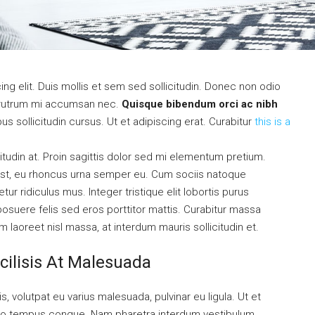
ng elit. Duis mollis et sem sed sollicitudin. Donec non odio
is rutrum mi accumsan nec.
Quisque bibendum orci ac nibh
s sollicitudin cursus. Ut et adipiscing erat. Curabitur
this is a
itudin at. Proin sagittis dolor sed mi elementum pretium.
st, eu rhoncus urna semper eu. Cum sociis natoque
r ridiculus mus. Integer tristique elit lobortis purus
osuere felis sed eros porttitor mattis. Curabitur massa
am laoreet nisl massa, at interdum mauris sollicitudin et.
cilisis At Malesuada
s, volutpat eu varius malesuada, pulvinar eu ligula. Ut et
ibero tempus congue. Nam pharetra interdum vestibulum.