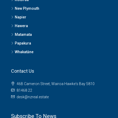
New Plymouth
Napier
Hawera
Matamata
Papakura
Whakatāne
Contact Us
46B Cameron Street, Wairoa Hawke's Bay 5810
81468 22
desk@nzreal.estate
Subscribe To News