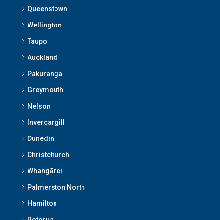
Queenstown
Wellington
Taupo
Auckland
Pakuranga
Greymouth
Nelson
Invercargill
Dunedin
Christchurch
Whangārei
Palmerston North
Hamilton
Rotorua