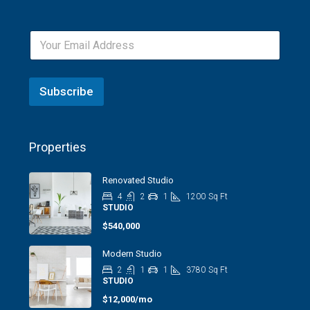
Subscribe
Properties
Renovated Studio
4
2
1
1200
Sq Ft
STUDIO
$540,000
Modern Studio
2
1
1
3780
Sq Ft
STUDIO
$12,000/mo