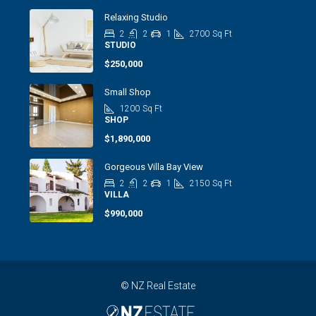
Relaxing Studio
2
2
1
2700
Sq Ft
STUDIO
$250,000
Small Shop
1200
Sq Ft
SHOP
$1,890,000
Gorgeous Villa Bay View
2
2
1
2150
Sq Ft
VILLA
$990,000
© NZ Real Estate