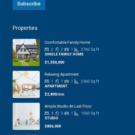
Subscribe
Properties
Comfortable Family Home
2
2
1
2760
Sq Ft
SINGLE FAMILY HOME
$1,550,000
Relaxing Apartment
1
1
1
2360
Sq Ft
APARTMENT
$2,800/mo
Ample Studio At Last Floor
3
2
1
1560
Sq Ft
STUDIO
$856,000