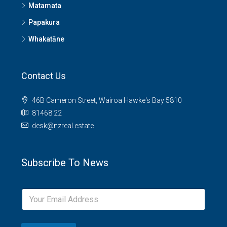
Matamata
Papakura
Whakatāne
Contact Us
46B Cameron Street, Wairoa Hawke's Bay 5810
81468 22
desk@nzreal.estate
Subscribe To News