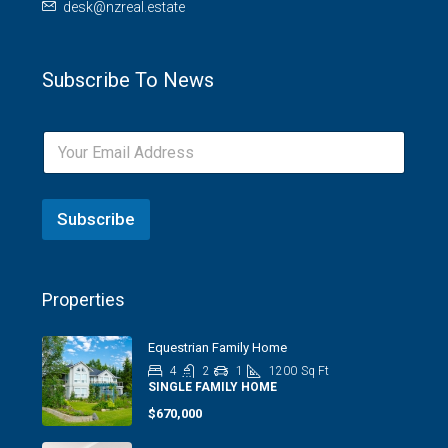
desk@nzreal.estate
Subscribe To News
Subscribe
Properties
Equestrian Family Home
4
2
1
1200
Sq Ft
SINGLE FAMILY HOME
$670,000