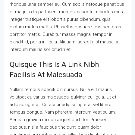
rhoncus urna semper eu. Cum sociis natoque penatibus
et magnis dis parturient montes, nascetur ridiculus mus.
Integer tristique elit lobortis purus bibendum, quis
dictum metus mattis. Phasellus posuere felis sed eros
porttitor mattis. Curabitur massa magna, tempor in
blandit id, porta in ligula. Aliquam laoreet nisl massa, at
interdum mauris sollicitudin et.
Quisque This Is A Link Nibh
Facilisis At Malesuada
Nullam tempus sollicitudin cursus. Nulla elit mauris,
volutpat eu varius malesuada, pulvinar eu ligula. Ut et
adipiscing erat. Curabitur adipiscing erat vel libero
tempus congue. Nam pharetra interdum vestibulum.
Aenean gravida mi non aliquet porttitor. Praesent
dapibus, nisi a faucibus tincidunt, quam dolor
condimentum metus, in convallis libero ligula ut eros.