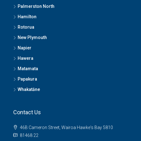
Palmerston North
Hamilton
Rotorua
New Plymouth
Napier
Hawera
Matamata
Papakura
Whakatāne
Contact Us
46B Cameron Street, Wairoa Hawke's Bay 5810
81468 22