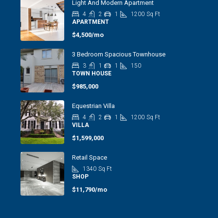
Light And Modern Apartment
4
2
1
1200
Sq Ft
APARTMENT
$4,500/mo
3 Bedroom Spacious Townhouse
3
1
1
150
TOWN HOUSE
$985,000
Equestrian Villa
4
2
1
1200
Sq Ft
VILLA
$1,599,000
Retail Space
1340
Sq Ft
SHOP
$11,790/mo