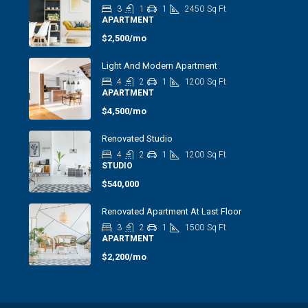
3
1
1
2450
Sq Ft
APARTMENT
$2,500/mo
Light And Modern Apartment
4
2
1
1200
Sq Ft
APARTMENT
$4,500/mo
Renovated Studio
4
2
1
1200
Sq Ft
STUDIO
$540,000
Renovated Apartment At Last Floor
3
2
1
1500
Sq Ft
APARTMENT
$2,200/mo