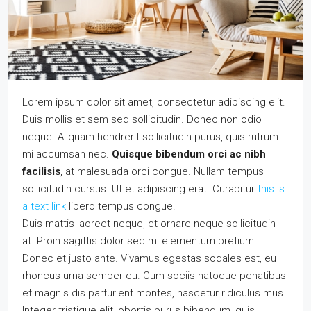
Lorem ipsum dolor sit amet, consectetur adipiscing elit.
Duis mollis et sem sed sollicitudin. Donec non odio
neque. Aliquam hendrerit sollicitudin purus, quis rutrum
mi accumsan nec.
Quisque bibendum orci ac nibh
facilisis
, at malesuada orci congue. Nullam tempus
sollicitudin cursus. Ut et adipiscing erat. Curabitur
this is
a text link
libero tempus congue.
Duis mattis laoreet neque, et ornare neque sollicitudin
at. Proin sagittis dolor sed mi elementum pretium.
Donec et justo ante. Vivamus egestas sodales est, eu
rhoncus urna semper eu. Cum sociis natoque penatibus
et magnis dis parturient montes, nascetur ridiculus mus.
Integer tristique elit lobortis purus bibendum, quis