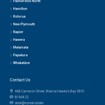
Palmerston North
Hamilton
Rotorua
New Plymouth
Napier
Hawera
Matamata
Papakura
Whakatāne
Contact Us
46B Cameron Street, Wairoa Hawke's Bay 5810
81468 22
desk@nzreal.estate