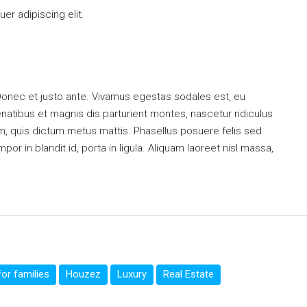
er adipiscing elit.
Donec et justo ante. Vivamus egestas sodales est, eu
tibus et magnis dis parturient montes, nascetur ridiculus
um, quis dictum metus mattis. Phasellus posuere felis sed
or in blandit id, porta in ligula. Aliquam laoreet nisl massa,
or families
Houzez
Luxury
Real Estate