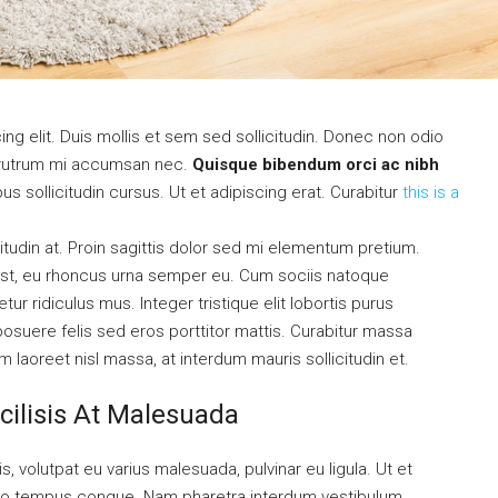
ng elit. Duis mollis et sem sed sollicitudin. Donec non odio
is rutrum mi accumsan nec.
Quisque bibendum orci ac nibh
s sollicitudin cursus. Ut et adipiscing erat. Curabitur
this is a
itudin at. Proin sagittis dolor sed mi elementum pretium.
st, eu rhoncus urna semper eu. Cum sociis natoque
r ridiculus mus. Integer tristique elit lobortis purus
osuere felis sed eros porttitor mattis. Curabitur massa
am laoreet nisl massa, at interdum mauris sollicitudin et.
cilisis At Malesuada
s, volutpat eu varius malesuada, pulvinar eu ligula. Ut et
ibero tempus congue. Nam pharetra interdum vestibulum.