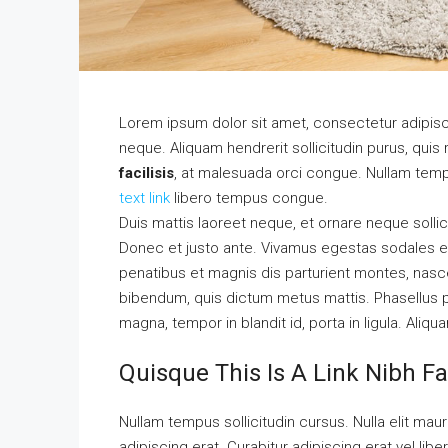
Lorem ipsum dolor sit amet, consectetur adipisci
neque. Aliquam hendrerit sollicitudin purus, qu
facilisis
, at malesuada orci congue. Nullam tempu
text link
libero tempus congue.
Duis mattis laoreet neque, et ornare neque sollic
Donec et justo ante. Vivamus egestas sodales e
penatibus et magnis dis parturient montes, nascetu
bibendum, quis dictum metus mattis. Phasellus p
magna, tempor in blandit id, porta in ligula. Aliqu
Quisque This Is A Link Nibh Fa
Nullam tempus sollicitudin cursus. Nulla elit mauri
adipiscing erat. Curabitur adipiscing erat vel l