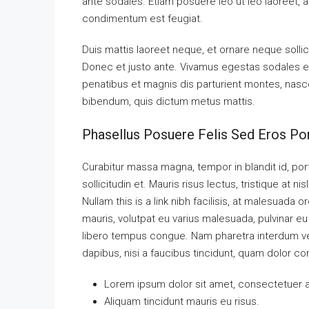
ante sodales. Etiam posuere leo ut leo laoreet, a g
condimentum est feugiat.
Duis mattis laoreet neque, et ornare neque sollic
Donec et justo ante. Vivamus egestas sodales e
penatibus et magnis dis parturient montes, nascetu
bibendum, quis dictum metus mattis.
Phasellus Posuere Felis Sed Eros Por
Curabitur massa magna, tempor in blandit id, port
sollicitudin et. Mauris risus lectus, tristique at nis
Nullam this is a link nibh facilisis, at malesuada 
mauris, volutpat eu varius malesuada, pulvinar eu l
libero tempus congue. Nam pharetra interdum ves
dapibus, nisi a faucibus tincidunt, quam dolor con
Lorem ipsum dolor sit amet, consectetuer ad
Aliquam tincidunt mauris eu risus.